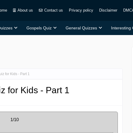
ome
About us
Contact us
Privacy policy
Disclaimer
DMC
Quizzes
Gospels Quiz
General Quizzes
Interesting
iz for Kids - Part 1
 for Kids - Part 1
1/10