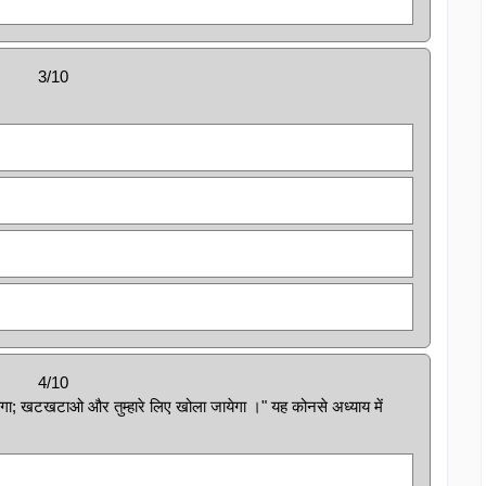
3/10
4/10
िल जायेगा; खटखटाओ और तुम्हारे लिए खोला जायेगा ।" यह कोनसे अध्याय में