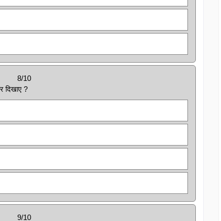
8/10
कार दिखाए ?
9/10