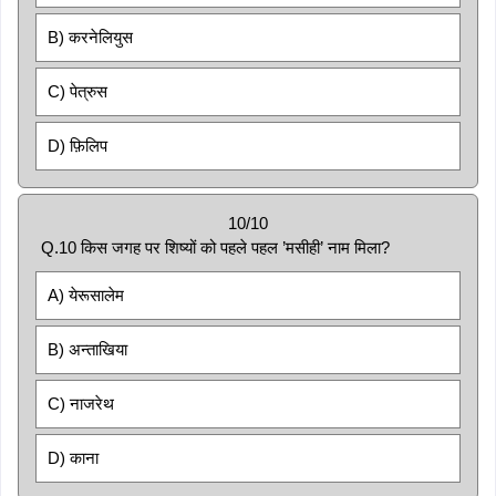
B) करनेलियुस
C) पेत्रुस
D) फ़िलिप
10/10
Q.10 किस जगह पर शिष्यों को पहले पहल ’मसीही’ नाम मिला?
A) येरूसालेम
B) अन्ताखिया
C) नाजरेथ
D) काना