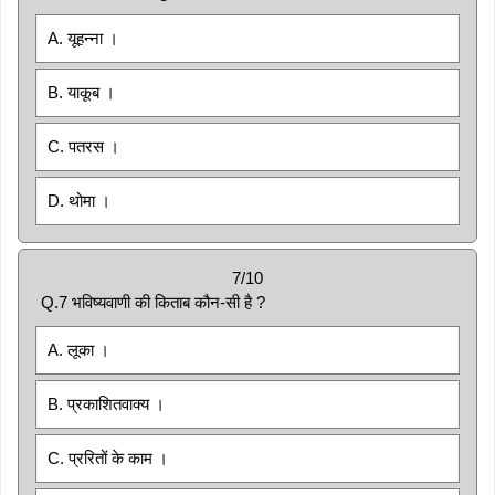
A. यूहन्ना ।
B. याकूब ।
C. पतरस ।
D. थोमा ।
7/10
Q.7 भविष्यवाणी की किताब कौन-सी है ?
A. लूका ।
B. प्रकाशितवाक्य ।
C. प्ररितों के काम ।