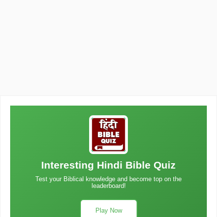
Interesting Hindi Bible Quiz
Test your Biblical knowledge and become top on the
leaderboard!
Play Now