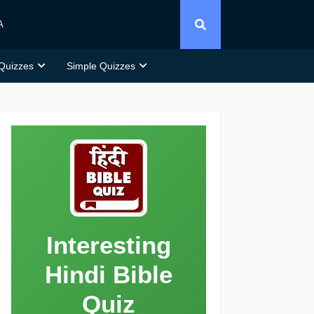
A
 Quizzes
Simple Quizzes
Interesting
Hindi Bible
Quiz