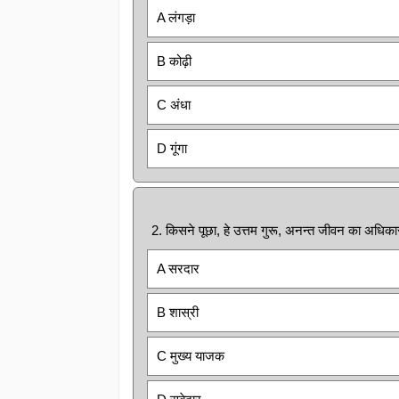
A लंगड़ा
B कोढ़ी
C अंधा
D गूंगा
2. किसने पूछा, हे उत्तम गुरू, अनन्त जीवन का अधिकारी 
A सरदार
B शास्री
C मुख्य याजक