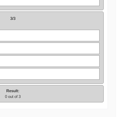
3/3
Result:
0 out of 3