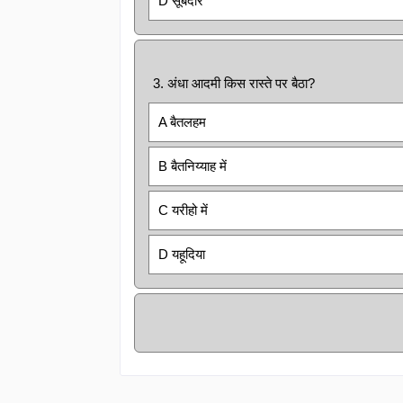
D सूबेदार
3. अंधा आदमी किस रास्ते पर बैठा?
A बैतलहम
B बैतनिय्याह में
C यरीहो में
D यहूदिया