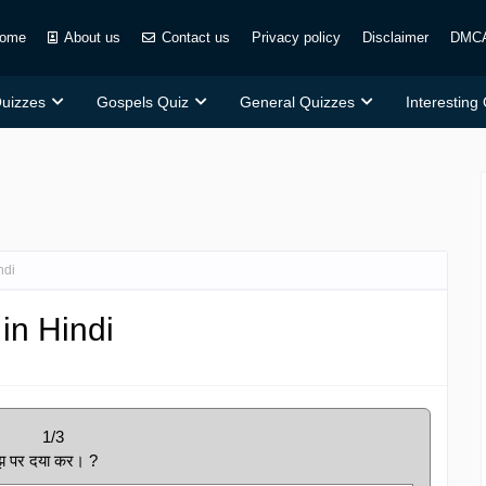
ome
About us
Contact us
Privacy policy
Disclaimer
DMC
Quizzes
Gospels Quiz
General Quizzes
Interesting
ndi
in Hindi
1/3
मुझ पर दया कर। ?