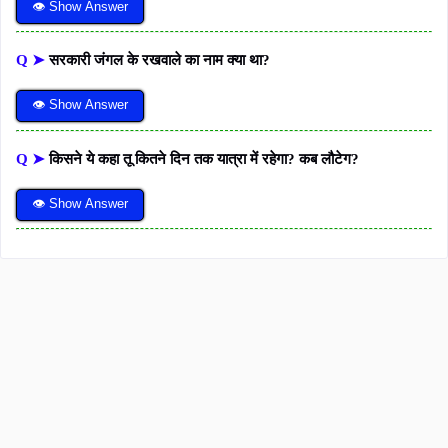
👁 Show Answer
Q ➤
सरकारी जंगल के रखवाले का नाम क्या था?
👁 Show Answer
Q ➤
किसने ये कहा तू कितने दिन तक यात्रा में रहेगा? कब लौटेग?
👁 Show Answer