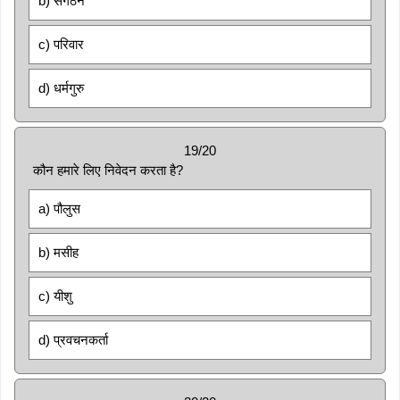
b) संगठन
c) परिवार
d) धर्मगुरु
19/20
कौन हमारे लिए निवेदन करता है?
a) पौलुस
b) मसीह
c) यीशु
d) प्रवचनकर्ता