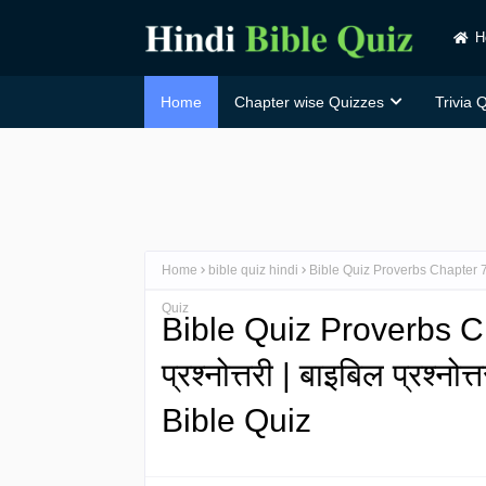
H
Home
Chapter wise Quizzes
Trivia 
Home
bible quiz hindi
Bible Quiz Proverbs Chapter 7 in H
Quiz
Bible Quiz Proverbs Ch
प्रश्नोत्तरी | बाइबिल प्रश्न
Bible Quiz