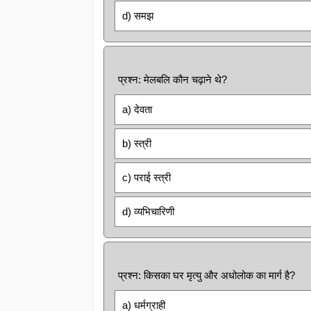
d) समझ
प्रश्न: मेलबलि कौन चढ़ाने थे?
a) देवता
b) स्त्री
c) पराई स्त्री
d) व्यभिचारिणी
प्रश्न: किसका घर मृत्यु और अधोलोक का मार्ग है?
a) धर्मग्राही