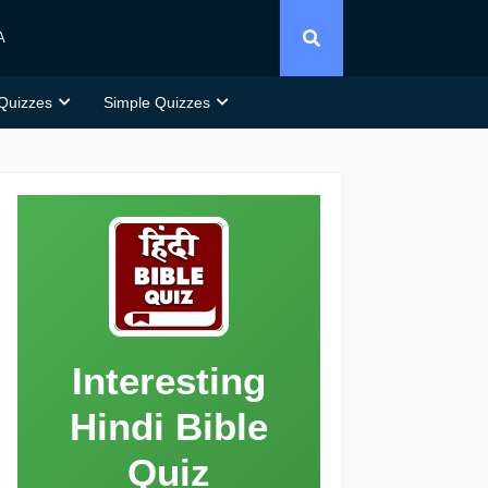
A
 Quizzes
Simple Quizzes
Interesting
Hindi Bible
Quiz