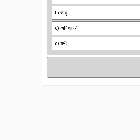
b) साधु
c) व्यभिचारिणी
d) धर्मी