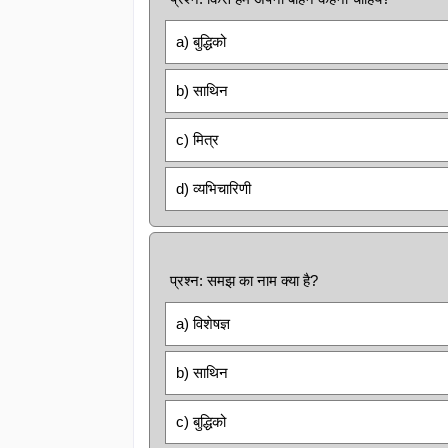
a) बुद्धिको
b) साथिन
c) मित्र
d) व्यभिचारिणी
प्रश्न: समझ का नाम क्या है?
a) विशेषज्ञ
b) साथिन
c) बुद्धिको