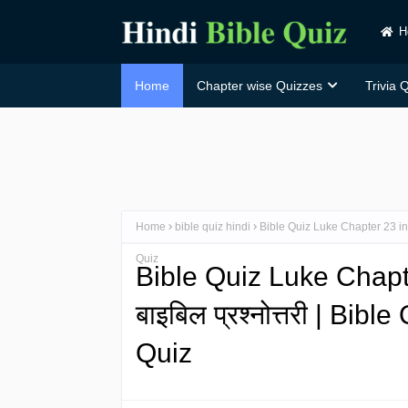
H
Home
Chapter wise Quizzes
Trivia 
Home
bible quiz hindi
Bible Quiz Luke Chapter 23 in Hind
Quiz
Bible Quiz Luke Chapter 2
बाइबिल प्रश्नोत्तरी | Bibl
Quiz