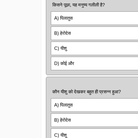
किसने पूछा, यह मनुष्य गलीली है?
A) पिलातुस
B) हेरोदेस
C) यीशु
D) कोई और
कौन यीशु को देखकर बहुत ही प्रसन्न हुआ?
A) पिलातुस
B) हेरोदेस
C) यीशु