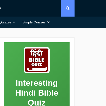
A
 Quizzes
Simple Quizzes
Interesting
Hindi Bible
Quiz