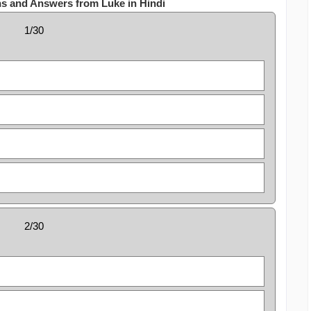
ns and Answers from Luke in Hindi
1/30
2/30