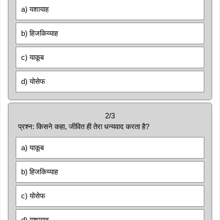
a) यशायाह
b) हिजकिय्याह
c) याकूब
d) योसेफ
2/3
प्रश्न: किसने कहा, जीवित ही तेरा धन्यवाद करता है?
a) याकूब
b) हिजकिय्याह
c) योसेफ
d) यशायाह