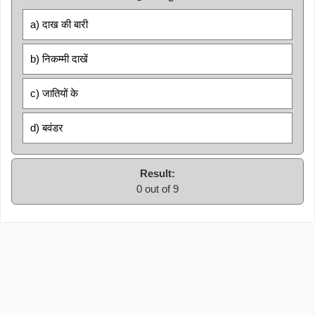
a) दाख की बारी
b) निकम्मी दाखें
c) जातियों के
d) बवंडर
Result:
0 out of 9