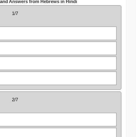
 and Answers from Hebrews in Hindi
1/7
2/7