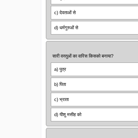
c) देवताओं से
d) धर्मगुरुओं से
सारी वस्तुओं का वारिस किसको बनाया?
a) पुत्र
b) पिता
c) भ्राता
d) यीशु मसीह को