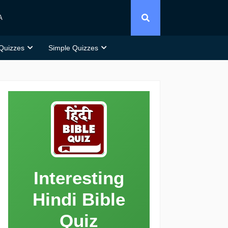
A
 Quizzes
Simple Quizzes
Interesting
Hindi Bible
Quiz