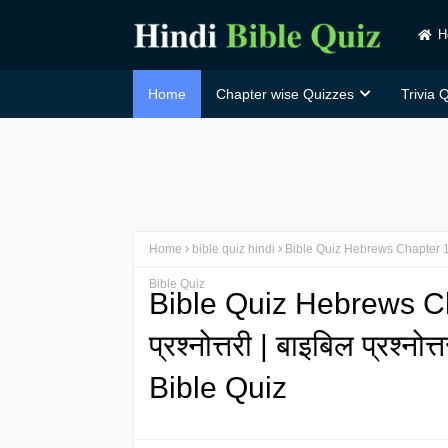
H
Home
Chapter wise Quizzes
Trivia 
Home
bible quiz hindi
Bible Quiz Hebrews Chapter 1 in Hi
Bible Quiz
Bible Quiz Hebrews Chap
प्रश्नोत्तरी | बाइबिल प्रश्न
Bible Quiz