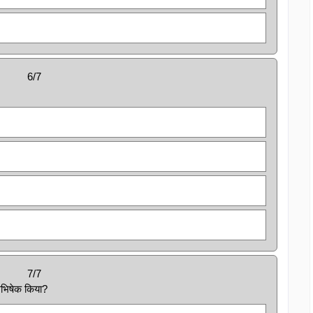
6/7
7/7
 अभिषेक किया?