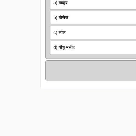
a) याकूब
b) योसेफ
c) सौल
d) यीशु मसीह