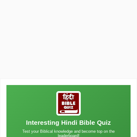
Interesting Hindi Bible Quiz
Test your Biblical knowledge and become top on the
leaderboard!