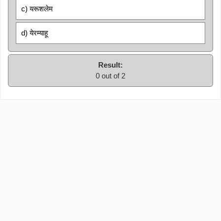
c) यरूशलेम
d) येरम्याहू
Result:
0 out of 2