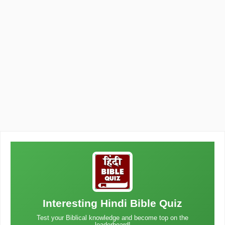
Interesting Hindi Bible Quiz
Test your Biblical knowledge and become top on the
leaderboard!