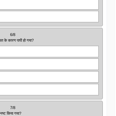
6/8
यत के कारण पापी हो गया?
7/8
 नष्ट किया गया?