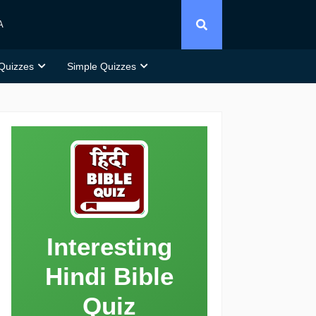
A
 Quizzes
Simple Quizzes
Interesting
Hindi Bible
Quiz