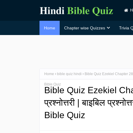
H
Home
Chapter wise Quizzes
Trivia 
Home
bible quiz hindi
Bible Quiz Ezekiel Chapter 28 in H
Bible Quiz
Bible Quiz Ezekiel Cha
प्रश्नोत्तरी | बाइबिल प्रश्न
Bible Quiz