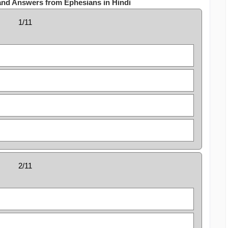
and Answers from Ephesians in Hindi
1/11
2/11