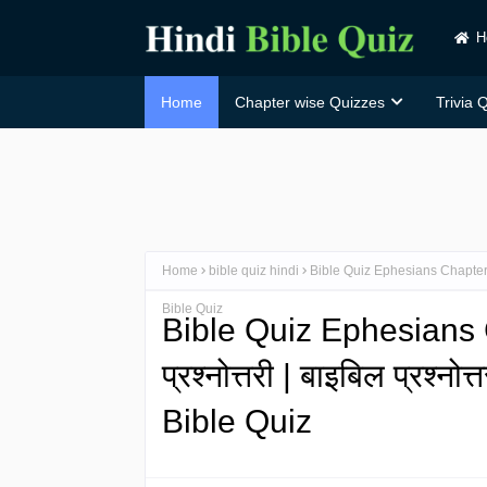
H
Home
Chapter wise Quizzes
Trivia 
Home
bible quiz hindi
Bible Quiz Ephesians Chapter 4 in 
Bible Quiz
Bible Quiz Ephesians C
प्रश्नोत्तरी | बाइबिल प्रश्न
Bible Quiz