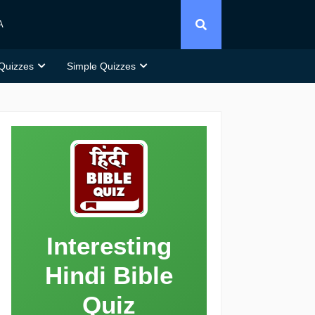
A
 Quizzes
Simple Quizzes
Interesting
Hindi Bible
Quiz