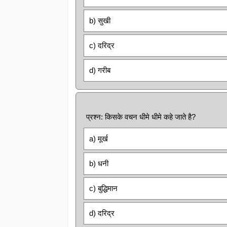
b) सुखी
c) दरिद्र
d) गरीब
प्रश्न: किसके वचन धीमे धीमे कहे जाते है?
a) मूर्ख
b) धनी
c) बुद्धिमान
d) दरिद्र