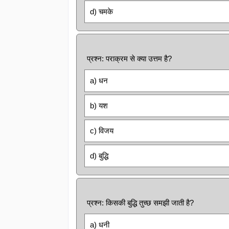
d) चमके
प्रश्न: पराक्रम से क्या उत्तम है?
a) धन
b) यश
c) विजय
d) बुद्धि
प्रश्न: किसकी बुद्धि तुच्छ समझी जाती है?
a) धनी