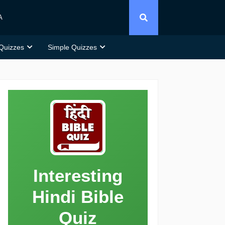
A
 Quizzes
Simple Quizzes
Interesting
Hindi Bible
Quiz