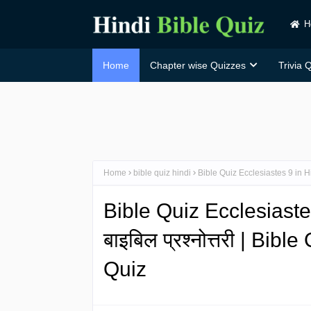
H
Home
Chapter wise Quizzes
Trivia 
Home
bible quiz hindi
Bible Quiz Ecclesiastes 9 in Hindi
Bible Quiz Ecclesiastes 9
बाइबिल प्रश्नोत्तरी | Bibl
Quiz