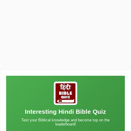
Interesting Hindi Bible Quiz
Test your Biblical knowledge and become top on the
leaderboard!