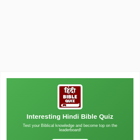
Interesting Hindi Bible Quiz
Test your Biblical knowledge and become top on the
leaderboard!