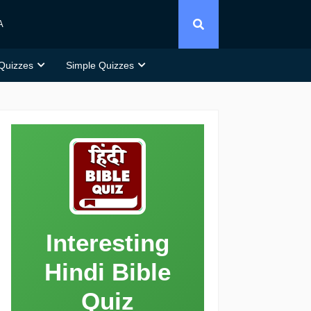
A
 Quizzes
Simple Quizzes
Interesting
Hindi Bible
Quiz