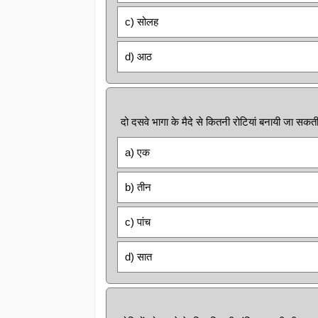
c) सोलह
d) आठ
दो दसवे भागा के मैदे से कितनी रोटियां बनायी जा सकत
a) एक
b) तीन
c) पांच
d) सात