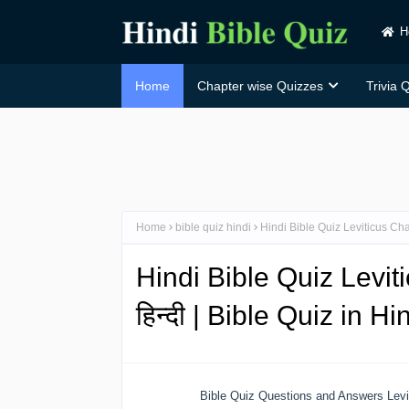
H
Home
Chapter wise Quizzes
Trivia 
Home
bible quiz hindi
Hindi Bible Quiz Leviticus Chapt
Hindi Bible Quiz Leviti
हिन्दी | Bible Quiz in H
Bible Quiz Questions and Answers Levit