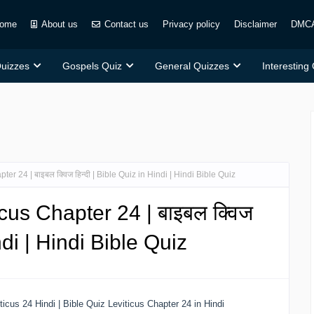
ome
About us
Contact us
Privacy policy
Disclaimer
DMC
Quizzes
Gospels Quiz
General Quizzes
Interesting
er 24 | बाइबल क्विज हिन्दी | Bible Quiz in Hindi | Hindi Bible Quiz
cus Chapter 24 | बाइबल क्विज
indi | Hindi Bible Quiz
icus 24 Hindi | Bible Quiz Leviticus Chapter 24 in Hindi