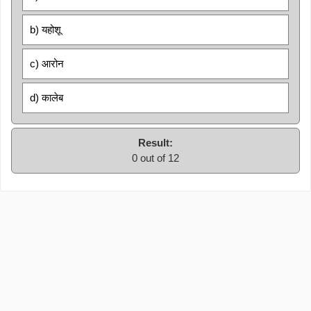
b) यहोशू
c) आरोन
d) कालेब
Result:
0 out of 12