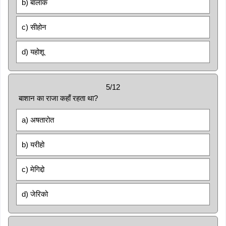
b) बालाक
c) सीहोन
d) यहोशू
5/12
बाशान का राजा कहाँ रहता था?
a) अषतारोत
b) यरीहो
c) मेगिद्दो
d) जेरिको