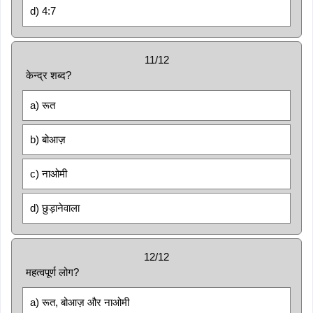
d) 4:7
11/12
केन्द्र शब्द?
a) रूत
b) बोआज़
c) नाओमी
d) छुड़ानेवाला
12/12
महत्वपूर्ण लोग?
a) रूत, बोआज़ और नाओमी