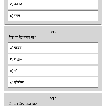
c) बेतलहम
d) यमन
8/12
यिशै का बेटा कौन था?
a) दाऊद
b) शमूएल
c) सौल
d) सोलोमन
9/12
किसको लिखा गया था?