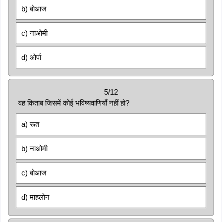
b) बोआज
c) नाओमी
d) ओर्पा
5/12
वह किताब जिसमें कोई भविष्यवाणियाँ नहीं हो?
a) रूत
b) नाओमी
c) बोआज
d) माहलोन