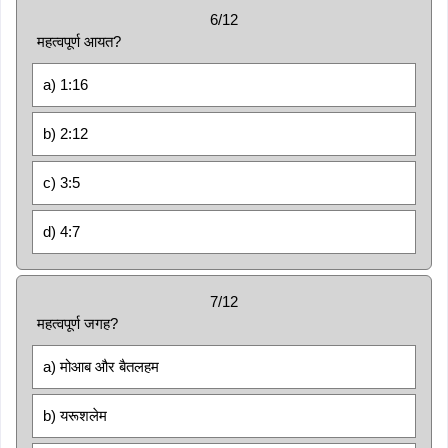
6/12
महत्वपूर्ण आयत?
a) 1:16
b) 2:12
c) 3:5
d) 4:7
7/12
महत्वपूर्ण जगह?
a) मोआब और बैतलहम
b) यरूशलेम