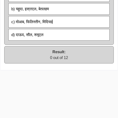
b) यहूदा, इस्राएल, बेतलहम
c) मोआब, फिलिस्तीन, मिदियाई
d) दाऊद, सौल, शमूएल
Result:
0 out of 12