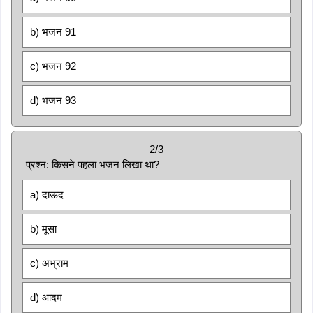
b) भजन 91
c) भजन 92
d) भजन 93
2/3
प्रश्न: किसने पहला भजन लिखा था?
a) दाऊद
b) मूसा
c) अभ्राम
d) आदम