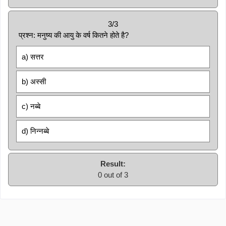
3/3
प्रश्न: मनुष्य की आयु के वर्ष कितने होते है?
a) सत्तर
b) अस्सी
c) नब्बे
d) निन्नब्बे
Result:
0 out of 3