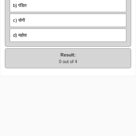
b) पंडित
c) योगी
d) यहोवा
Result:
0 out of 4