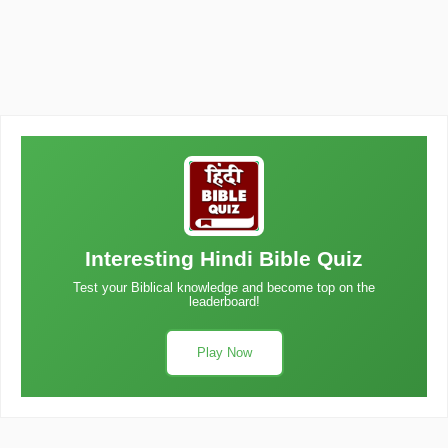
Interesting Hindi Bible Quiz
Test your Biblical knowledge and become top on the
leaderboard!
Play Now