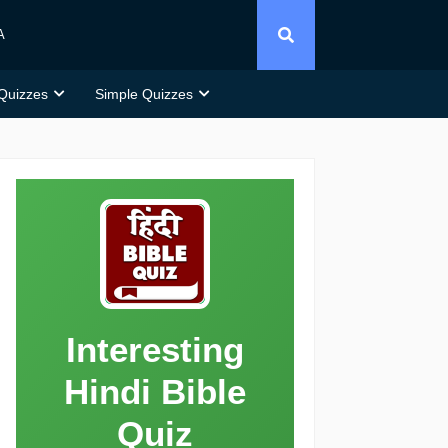
A
 Quizzes
Simple Quizzes
Interesting
Hindi Bible
Quiz