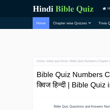
H
Home
Chapter wise Quizzes
Trivia 
Home
bible quiz hindi
Bible Quiz Numbers Chapter 18 i
Bible Quiz Numbers Ch
क्विज हिन्दी | Bible Quiz
Bible Quiz Questions and Answers Numb