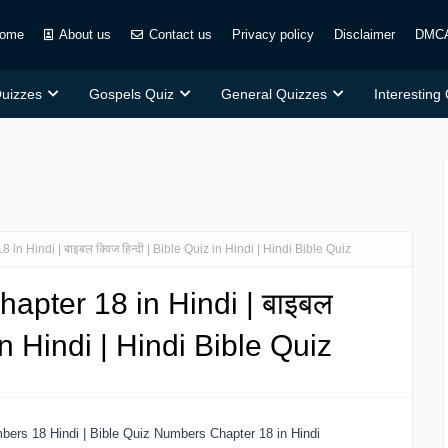
ome
About us
Contact us
Privacy policy
Disclaimer
DMC
Quizzes
Gospels Quiz
General Quizzes
Interesting
n Hindi | बाइबल क्विज हिन्दी | Bible Quiz in Hindi | Hindi Bible Quiz
apter 18 in Hindi | बाइबल
 in Hindi | Hindi Bible Quiz
ers 18 Hindi | Bible Quiz Numbers Chapter 18 in Hindi