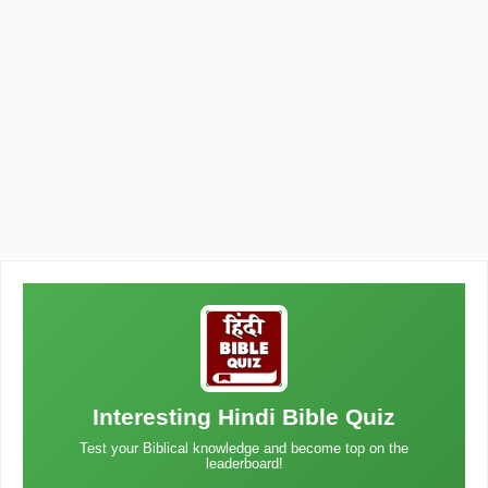
Interesting Hindi Bible Quiz
Test your Biblical knowledge and become top on the
leaderboard!