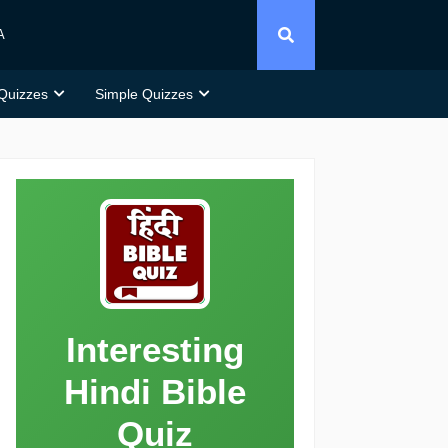
A
 Quizzes
Simple Quizzes
Interesting
Hindi Bible
Quiz