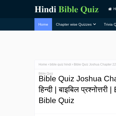
H
Home
Chapter wise Quizzes
Trivia 
Home
bible quiz hindi
Bible Quiz Joshua Chapter 22 in H
Bible Quiz
Bible Quiz Joshua Chap
हिन्दी | बाइबिल प्रश्नोत्तर
Bible Quiz