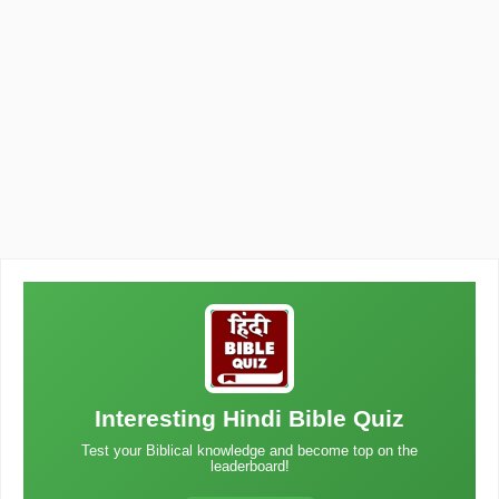
Interesting Hindi Bible Quiz
Test your Biblical knowledge and become top on the
leaderboard!