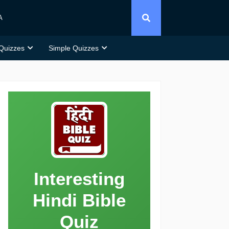
A
 Quizzes
Simple Quizzes
Interesting
Hindi Bible
Quiz