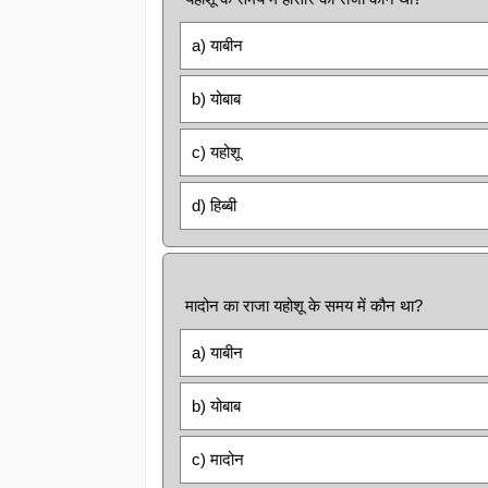
a) याबीन
b) योबाब
c) यहोशू
d) हिब्बी
मादोन का राजा यहोशू के समय में कौन था?
a) याबीन
b) योबाब
c) मादोन