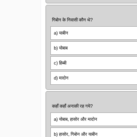
गिबोन के निवासी कौन थे?
a) याबीन
b) योबाब
c) हिब्बी
d) मादोन
कहाँ कहाँ अनाकी रह गये?
a) योबाब, हासोर और मादोन
b) हासोर, गिबोन और याबीन