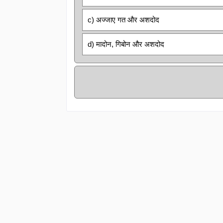
c) अज्जाए गत और अशदोद
d) मादोन, गिबोन और अशदोद