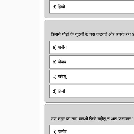
d) हिब्बी
किसने घोड़ों के घुटनों के नस कटवाई और उनके रथ 
a) याबीन
b) योबाब
c) यहोशू
d) हिब्बी
उस शहर का नाम बताओं जिसे यहोशू ने आग जलाकर भ
a) हासोर