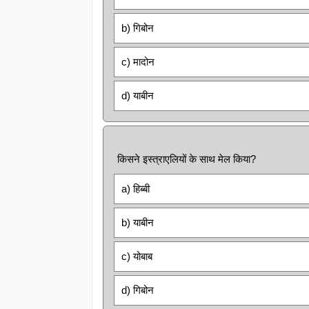
b) गिबोन
c) मादोन
d) याबीन
किसने इस्त्राएलियों के साथ मेल किया?
a) हिब्बी
b) याबीन
c) योबाब
d) गिबोन