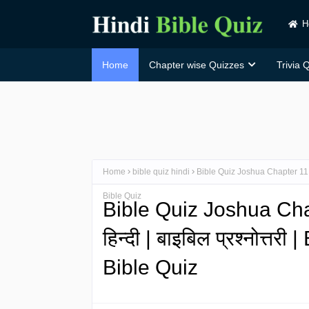
H
Home
Chapter wise Quizzes
Trivia 
Home
bible quiz hindi
Bible Quiz Joshua Chapter 11 in H
Bible Quiz
Bible Quiz Joshua Chap
हिन्दी | बाइबिल प्रश्नोत्तर
Bible Quiz