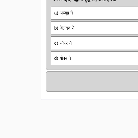
a) अय्यूब ने
b) बिलदद ने
c) सोपर ने
d) योवब ने