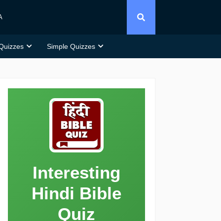
A
 Quizzes
Simple Quizzes
Interesting
Hindi Bible
Quiz