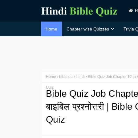
H
Home
Chapter wise Quizzes
Trivia 
Home
bible quiz hindi
Bible Quiz Job Chapter 12 in Hindi
Quiz
Bible Quiz Job Chapter 1
बाइबिल प्रश्नोत्तरी | Bibl
Quiz