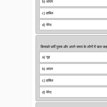
b) आदम
c) हाबिल
d) येरेद
किसको धर्मी पुरूष और अपने समय के लोगों में खरा क
a) नूह
b) आदम
c) हाबिल
d) येरेद