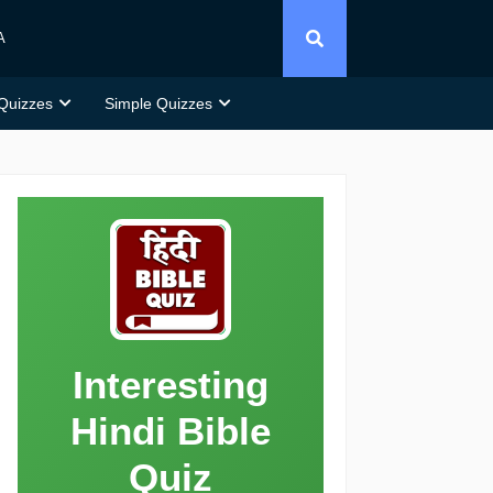
A
 Quizzes
Simple Quizzes
Interesting
Hindi Bible
Quiz