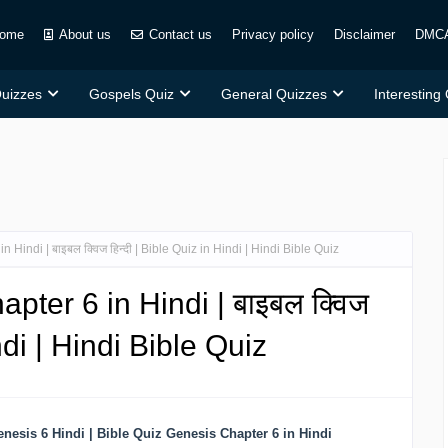
ome
About us
Contact us
Privacy policy
Disclaimer
DMC
Quizzes
Gospels Quiz
General Quizzes
Interesting
Hindi | बाइबल क्विज हिन्दी | Bible Quiz in Hindi | Hindi Bible Quiz
pter 6 in Hindi | बाइबल क्विज
indi | Hindi Bible Quiz
esis 6 Hindi | Bible Quiz Genesis Chapter 6 in Hindi