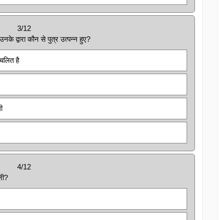
3/12
उनके द्वारा कौन से पुत्र उत्पन्न हुए?
रचलित है
ी
4/12
नी?