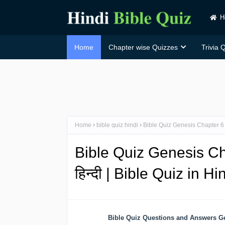
H
Home
Chapter wise Quizzes
Trivia 
Home
bible quiz hindi
Bible Quiz Genesis Chapter 6 in 
Bible Quiz Genesis Cha
हिन्दी | Bible Quiz in H
Bible Quiz Questions and Answers Gen