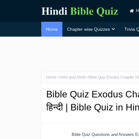
H
Home
Chapter wise Quizzes
Trivia 
Home
bible quiz hindi
Bible Quiz Exodus Chapter 19 in
Bible Quiz Exodus Chap
हिन्दी | Bible Quiz in H
Bible Quiz Questions and Answers Ex