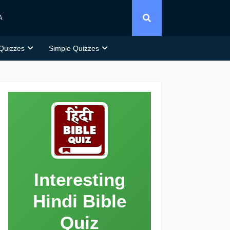
A
 Quizzes
Simple Quizzes
Interesting
Hindi Bible
Quiz