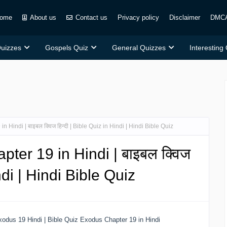
ome
About us
Contact us
Privacy policy
Disclaimer
DMC
Quizzes
Gospels Quiz
General Quizzes
Interesting
 Hindi | बाइबल क्विज हिन्दी | Bible Quiz in Hindi | Hindi Bible Quiz
ter 19 in Hindi | बाइबल क्विज
indi | Hindi Bible Quiz
odus 19 Hindi | Bible Quiz Exodus Chapter 19 in Hindi