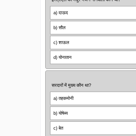
a) दाऊद
b) सौल
c) शाऊल
d) योनातान
सरदारों में मुख्य कौन था?
a) तहकमोनी
b) योषेब्य
c) बेत