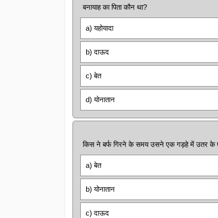
बनायाह का पिता कौन था?
a) यहोयादा
b) दाऊद
c) बेत
d) योनातान
किस ने बर्फ गिरने के समय उसने एक गड़हे में उतर के
a) बेत
b) योनातान
c) दाऊद