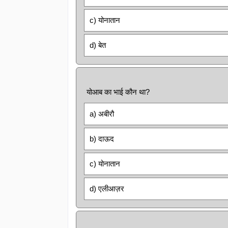
c) योनातान
d) बेत
योआब का भाई कौन था?
a) अबीरौ
b) दाऊद
c) योनातान
d) एलीआज़र