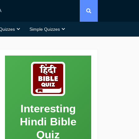
A
 Quizzes
Simple Quizzes
Interesting
Hindi Bible
Quiz