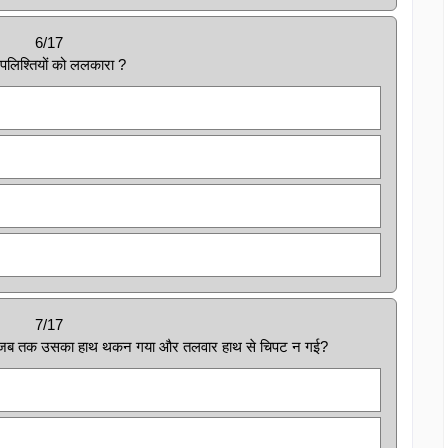
6/17
 पलिश्तियों को ललकारा ?
7/17
हा जब तक उसका हाथ थकन गया और तलवार हाथ से चिपट न गई?