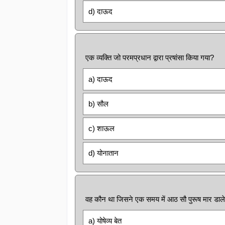
d) दाऊद
एक व्यक्ति जो परमप्रधान द्वारा प्रषांसा किया गया?
a) दाऊद
b) सौल
c) शाऊल
d) योनातान
वह कौन था जिसने एक समय में आठ सौ पुरूष मार डाल
a) योषेव्य बेत