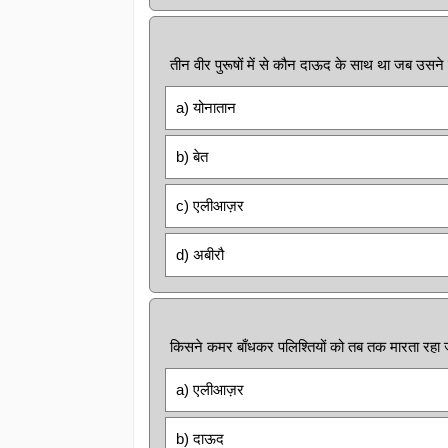
तीन वीर पुरूषों में से कौन दाऊद के साथ था जब उसने
a) योनातान
b) बेत
c) एलीआज़र
d) अबीरौ
किसने कमर बाँधकर पलिश्तियों को तब तक मारता र
a) एलीआज़र
b) दाऊद