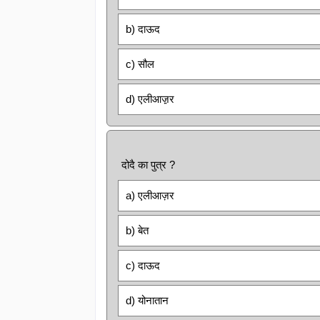
b) दाऊद
c) सौल
d) एलीआज़़र
दोदै का पुत्र ?
a) एलीआज़र
b) बेत
c) दाऊद
d) योनातान