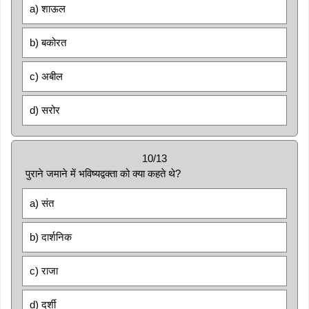
a) शाऊल
b) बकोरत
c) अबील
d) सरोर
10/13
पुराने जमाने में भविष्यद्वक्ता को क्या कहते थे?
a) संत
b) दार्शनिक
c) राजा
d) दर्शी