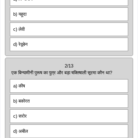
b) यहूदा
c) लेवी
d) रेवूबेन
2/13
एक बिन्यामीनी पुरूष का पुत्र और बड़ा षक्तिषाली सूरमा कौन था?
a) कीष
b) बकोरत
c) सरोर
d) अबील