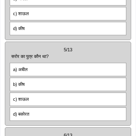
c) शाऊल
d) कीष
5/13
सरोर का पुत्र कौन था?
a) अबील
b) कीष
c) शाऊल
d) बकोरत
6/13