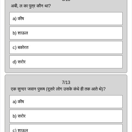
अबी, ल का पुत्र कौन था?
a) कीष
b) शाऊल
c) बकोरत
d) सरोर
7/13
एक सुन्दर जवान पुरूष (दूसरे लोग उसके कंधे ही तक आते थे)?
a) कीष
b) सरोर
c) शाऊल