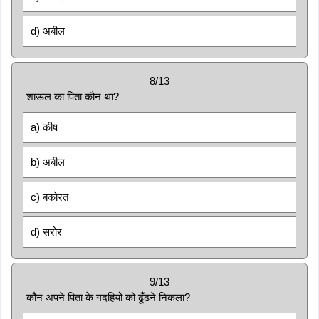
d) अबील
8/13
शाऊल का पिता कौन था?
a) कीष
b) अबील
c) बकोरत
d) सरोर
9/13
कौन अपने पिता के गदहियों को ढूँढने निकला?