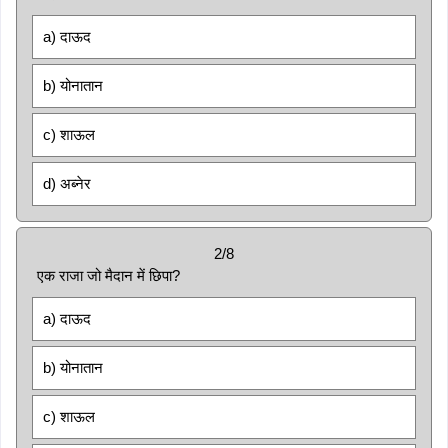
a) दाऊद
b) योनातान
c) शाऊल
d) अब्नेर
2/8
एक राजा जो मैदान में छिपा?
a) दाऊद
b) योनातान
c) शाऊल