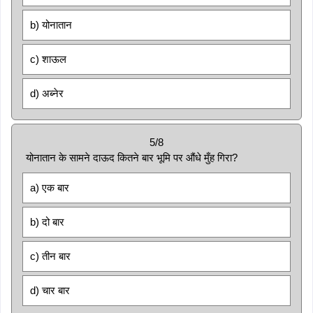
b) योनातान
c) शाऊल
d) अब्नेर
5/8
योनातान के सामने दाऊद कितने बार भूमि पर औंधे मुँह गिरा?
a) एक बार
b) दो बार
c) तीन बार
d) चार बार