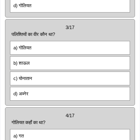
d) गोलियत
3/17
पलिश्तियों का वीर कौन था?
a) गोलियत
b) शाऊल
c) योनातान
d) अब्नेर
4/17
गोलियत कहाँ का था?
a) गत