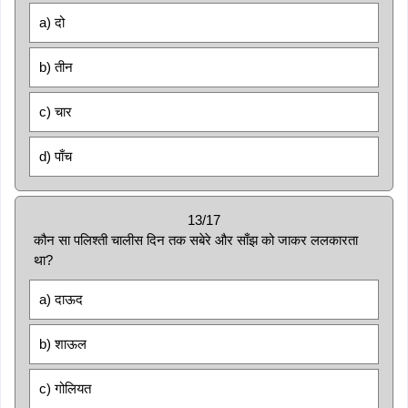
a) दो
b) तीन
c) चार
d) पाँच
13/17
कौन सा पलिश्ती चालीस दिन तक सबेरे और साँझ को जाकर ललकारता
था?
a) दाऊद
b) शाऊल
c) गोलियत